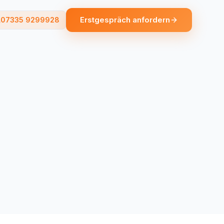
Erstgespräch anfordern
07335 9299928