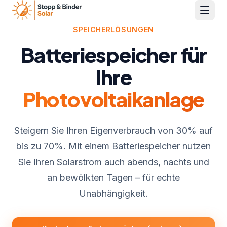
Menü 
SPEICHERLÖSUNGEN
Home
Batteriespeicher für
Leistungen
Ihre
Projekte
Photovoltaikanlage
Über Uns
Steigern Sie Ihren Eigenverbrauch von 30% auf
bis zu 70%. Mit einem Batteriespeicher nutzen
FAQ
Sie Ihren Solarstrom auch abends, nachts und
Kontakt
an bewölkten Tagen – für echte
Unabhängigkeit.
07335 9299928