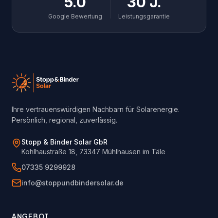
5.0
30 J.
Google Bewertung
Leistungsgarantie
Footer
Ihre vertrauenswürdigen Nachbarn für Solarenergie.
Persönlich, regional, zuverlässig.
Stopp & Binder Solar GbR
Kohlhaustraße 18, 73347 Mühlhausen im Täle
07335 9299928
info@stoppundbindersolar.de
ANGEBOT